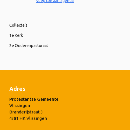
Voeg toe aan agenda
Collecte’s
1e Kerk
2e Ouderenpastoraat
Adres
Protestantse Gemeente
Vlissingen
Branderijstraat 3
4381 HK Vlissingen