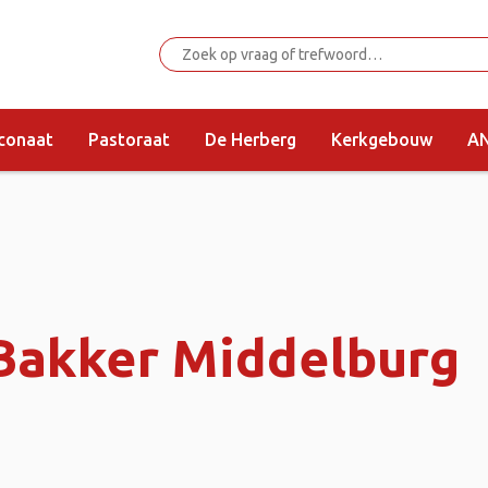
conaat
Pastoraat
De Herberg
Kerkgebouw
AN
 Bakker Middelburg